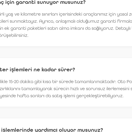
aç için garanti sunuyor musunuz?
rli yaş ve kilometre sınırları içerisindeki araçlarımız için yasal 
leri sunmaktayız. Ayrıca, anlaşmalı olduğumuz garanti firmalar
 ek garanti paketleri satın alma imkanı da sağlıyoruz. Detaylı bi
üşebilirsiniz.
ter işlemleri ne kadar sürer?
likle 15-20 dakika gibi kısa bir sürede tamamlanmaktadır. Oto Po
ırlıklarını tamamlayarak sürecin hızlı ve sorunsuz ilerlemesini 
esinde hafta sonları da satış işlemi gerçekleştirebiliyoruz.
 işlemlerinde yardımcı oluyor musunuz?