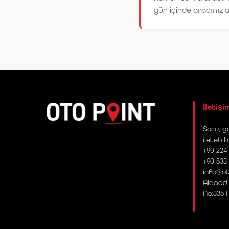
gün içinde aracınızla 
İletişi
Soru, gö
iletebili
+90 224 
+90 533
info@ot
Alaaddi
No:335 