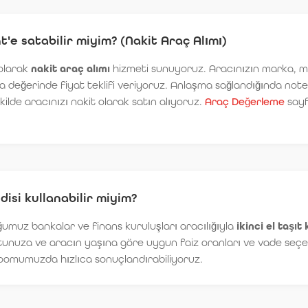
t'e satabilir miyim? (Nakit Araç Alımı)
 olarak
nakit araç alımı
hizmeti sunuyoruz. Aracınızın marka, m
sa değerinde fiyat teklifi veriyoruz. Anlaşma sağlandığında noter 
ekilde aracınızı nakit olarak satın alıyoruz.
Araç Değerleme
sayf
edisi kullanabilir miyim?
ğumuz bankalar ve finans kuruluşları aracılığıyla
ikinci el taşıt 
unuza ve aracın yaşına göre uygun faiz oranları ve vade seçen
omumuzda hızlıca sonuçlandırabiliyoruz.