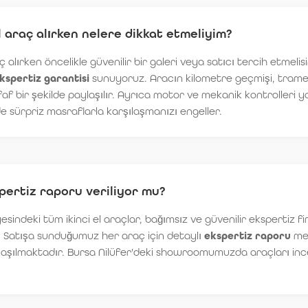
l araç alırken nelere dikkat etmeliyim?
ç alırken öncelikle güvenilir bir galeri veya satıcı tercih etmelis
kspertiz garantisi
sunuyoruz. Aracın kilometre geçmişi, trame
f bir şekilde paylaşılır. Ayrıca motor ve mekanik kontrolleri ya
de sürpriz masraflarla karşılaşmanızı engeller.
pertiz raporu veriliyor mu?
sindeki tüm ikinci el araçlar, bağımsız ve güvenilir ekspertiz f
. Satışa sunduğumuz her araç için detaylı
ekspertiz raporu
me
laşılmaktadır. Bursa Nilüfer'deki showroomumuzda araçları inc