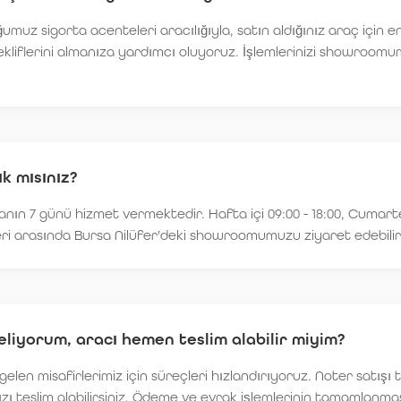
umuz sigorta acenteleri aracılığıyla, satın aldığınız araç için 
kliflerini almanıza yardımcı oluyoruz. İşlemlerinizi showroo
k mısınız?
anın 7 günü hizmet vermektedir. Hafta içi 09:00 - 18:00, Cumart
tleri arasında Bursa Nilüfer'deki showroomumuzu ziyaret edebilirs
eliyorum, aracı hemen teslim alabilir miyim?
gelen misafirlerimiz için süreçleri hızlandırıyoruz. Noter satış
ı teslim alabilirsiniz. Ödeme ve evrak işlemlerinin tamamlanm