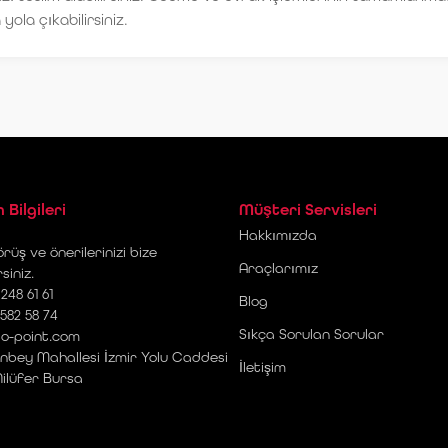
yola çıkabilirsiniz.
m Bilgileri
Müşteri Servisleri
Hakkımızda
rüş ve önerilerinizi bize
Araçlarımız
rsiniz.
248 61 61
Blog
 582 58 74
Sıkça Sorulan Sorular
o-point.com
nbey Mahallesi İzmir Yolu Caddesi
İletişim
Nilüfer Bursa