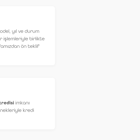
odel, yıl ve durum
işlemleriyle birlikte
amızdan ön teklif
kredisi
imkanı
ekleriyle kredi