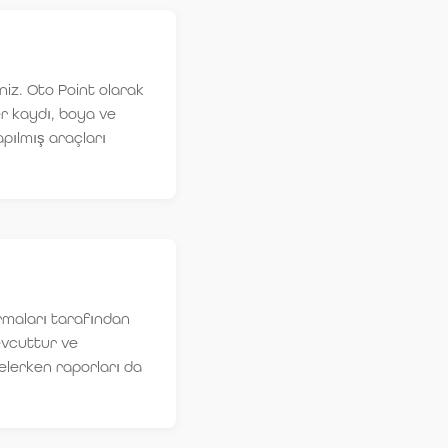
iniz. Oto Point olarak
r kaydı, boya ve
pılmış araçları
irmaları tarafından
vcuttur ve
elerken raporları da