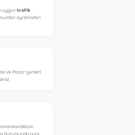
en uygun
trafik
mumuzdan ayrılmadan
esi ve Pazar günleri
iniz.
ı tamamlandıktan
ası durumunda aynı