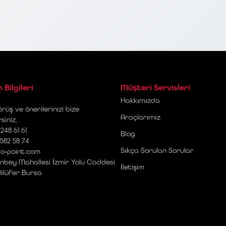
m Bilgileri
Müşteri Servisleri
Hakkımızda
rüş ve önerilerinizi bize
Araçlarımız
rsiniz.
248 61 61
Blog
 582 58 74
Sıkça Sorulan Sorular
o-point.com
nbey Mahallesi İzmir Yolu Caddesi
İletişim
Nilüfer Bursa