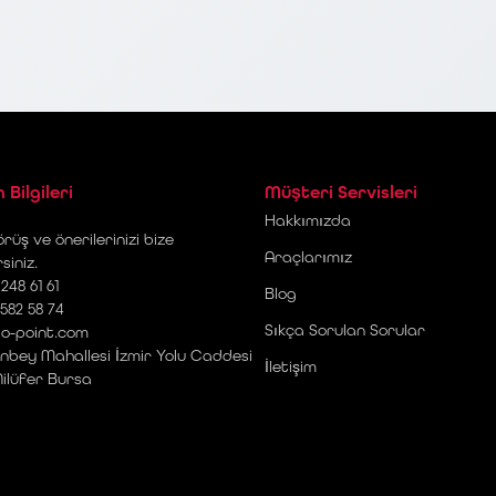
m Bilgileri
Müşteri Servisleri
Hakkımızda
rüş ve önerilerinizi bize
Araçlarımız
rsiniz.
248 61 61
Blog
 582 58 74
Sıkça Sorulan Sorular
o-point.com
nbey Mahallesi İzmir Yolu Caddesi
İletişim
Nilüfer Bursa