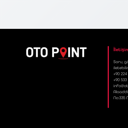
İletişi
Soru, gö
iletebili
+90 224 
+90 533
info@ot
Alaaddi
No:335 