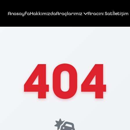
Anasayfa
Hakkımızda
Araçlarımız
Aracını Sat
İletişim
404