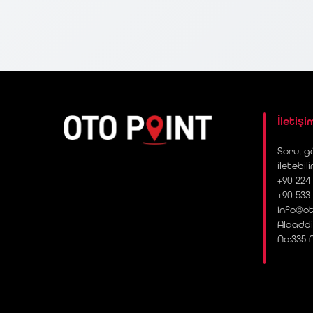
İletişi
Soru, gö
iletebili
+90 224 
+90 533
info@ot
Alaaddi
No:335 