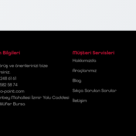
m Bilgileri
Müşteri Servisleri
Hakkımızda
rüş ve önerilerinizi bize
Araçlarımız
rsiniz.
248 61 61
Blog
 582 58 74
Sıkça Sorulan Sorular
o-point.com
nbey Mahallesi İzmir Yolu Caddesi
İletişim
Nilüfer Bursa