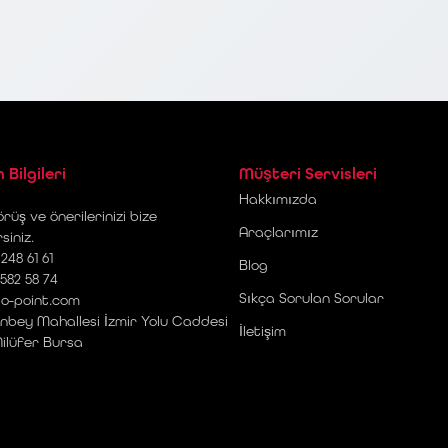
m Bilgileri
Müşteri Servisleri
Hakkımızda
rüş ve önerilerinizi bize
Araçlarımız
rsiniz.
248 61 61
Blog
 582 58 74
Sıkça Sorulan Sorular
o-point.com
nbey Mahallesi İzmir Yolu Caddesi
İletişim
Nilüfer Bursa