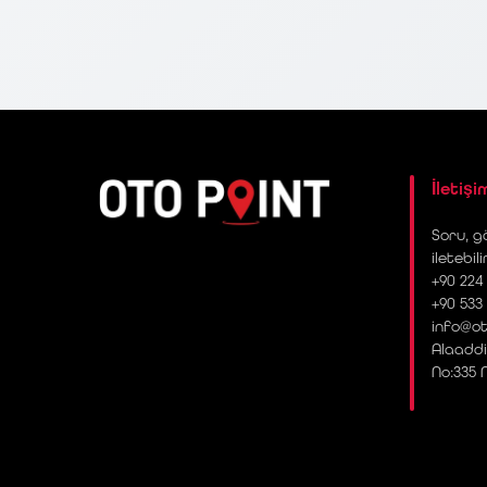
İletişi
Soru, gö
iletebili
+90 224 
+90 533
info@ot
Alaaddi
No:335 