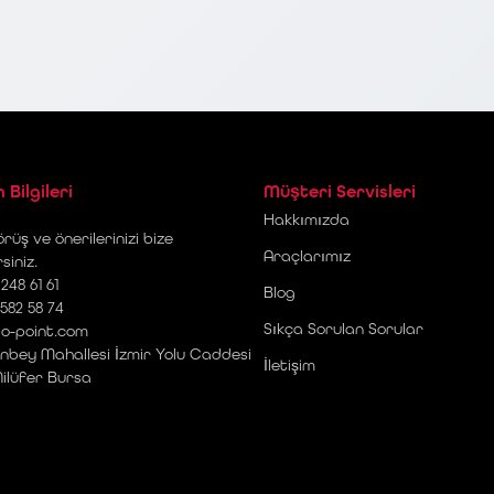
m Bilgileri
Müşteri Servisleri
Hakkımızda
rüş ve önerilerinizi bize
Araçlarımız
rsiniz.
248 61 61
Blog
 582 58 74
Sıkça Sorulan Sorular
o-point.com
nbey Mahallesi İzmir Yolu Caddesi
İletişim
Nilüfer Bursa