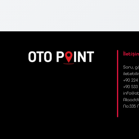
İletişi
Soru, gö
iletebili
+90 224 
+90 533
info@ot
Alaaddi
No:335 