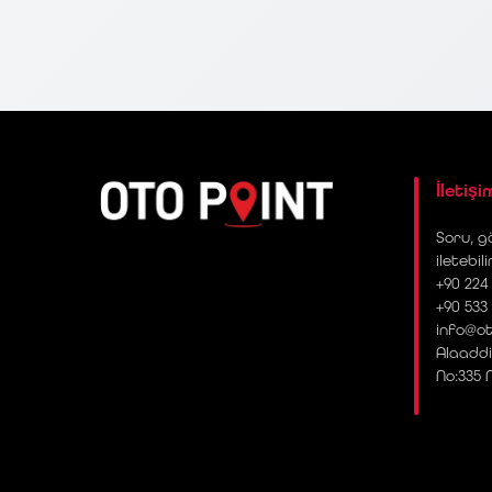
İletişi
Soru, gö
iletebili
+90 224 
+90 533
info@ot
Alaaddi
No:335 