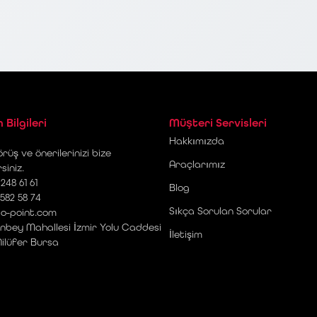
m Bilgileri
Müşteri Servisleri
Hakkımızda
rüş ve önerilerinizi bize
Araçlarımız
rsiniz.
248 61 61
Blog
 582 58 74
Sıkça Sorulan Sorular
o-point.com
nbey Mahallesi İzmir Yolu Caddesi
İletişim
Nilüfer Bursa