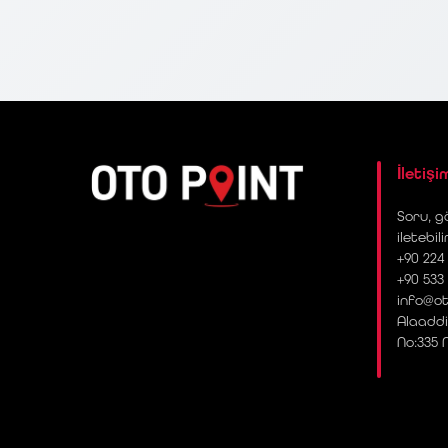
İletişi
Soru, gö
iletebili
+90 224 
+90 533
info@ot
Alaaddi
No:335 