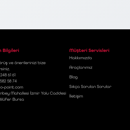
m Bilgileri
Müşteri Servisleri
Hakkımızda
rüş ve önerilerinizi bize
Araçlarımız
rsiniz.
248 61 61
Blog
 582 58 74
Sıkça Sorulan Sorular
o-point.com
nbey Mahallesi İzmir Yolu Caddesi
İletişim
Nilüfer Bursa